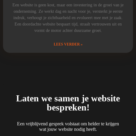
Een website is geen kost, maar een investering in de groei van je
onderneming. Ze werkt dag en nacht voor je, versterkt je eerste
indruk, verhoogt je zichtbaarheid en evolueert mee met je zaak.
Een doordachte website bespaart tijd, straalt vertrouwen uit en
vormt de motor achter duurzame groei.
LEES VERDER »
Laten we samen je website
bespreken!
Een vrijblijvend gesprek volstaat om helder te krijgen
wat jouw website nodig heeft.